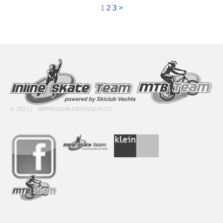
1
2
3
>
© 2023 |
IMPRESSUM
DATENSCHUTZ