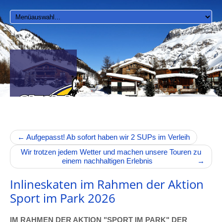
←
Aufgepasst! Ab sofort haben wir 2 SUPs im Verleih
Wir trotzen jedem Wetter und machen unsere Touren zu
einem nachhaltigen Erlebnis
→
Inlineskaten im Rahmen der Aktion
Sport im Park 2026
IM RAHMEN DER AKTION "SPORT IM PARK" DER